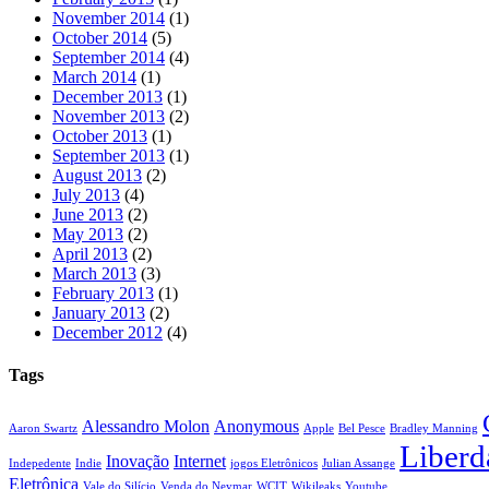
November 2014
(1)
October 2014
(5)
September 2014
(4)
March 2014
(1)
December 2013
(1)
November 2013
(2)
October 2013
(1)
September 2013
(1)
August 2013
(2)
July 2013
(4)
June 2013
(2)
May 2013
(2)
April 2013
(2)
March 2013
(3)
February 2013
(1)
January 2013
(2)
December 2012
(4)
Tags
Alessandro Molon
Anonymous
Aaron Swartz
Apple
Bel Pesce
Bradley Manning
Liberd
Inovação
Internet
Indepedente
Indie
jogos Eletrônicos
Julian Assange
Eletrônica
Vale do Silício
Venda do Neymar
WCIT
Wikileaks
Youtube