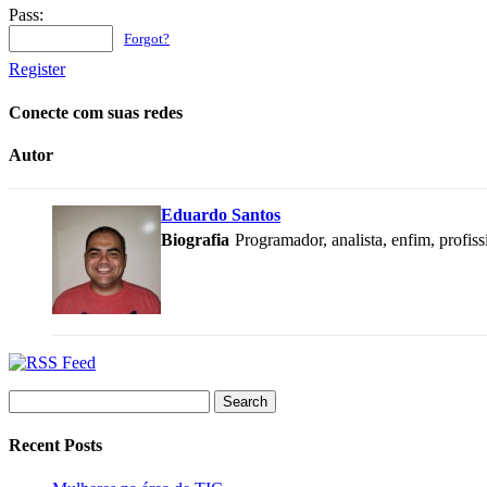
Pass:
Forgot?
Register
Conecte com suas redes
Autor
Eduardo Santos
Biografia
Programador, analista, enfim, profis
Search
for:
Recent Posts