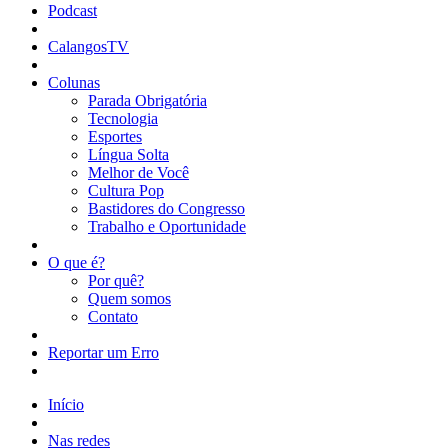
Podcast
CalangosTV
Colunas
Parada Obrigatória
Tecnologia
Esportes
Língua Solta
Melhor de Você
Cultura Pop
Bastidores do Congresso
Trabalho e Oportunidade
O que é?
Por quê?
Quem somos
Contato
Reportar um Erro
Início
Nas redes