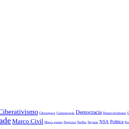
Ciberativismo
Democracia
Ciberespaço
Comunicação
Desenvolvimento
ade
Marco Civil
NSA
Politica
Marco gomes
Negócios
Netflix
Neymar
Pos