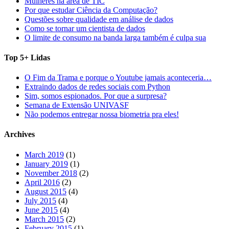
Mulheres na área de TIC
Por que estudar Ciência da Computação?
Questões sobre qualidade em análise de dados
Como se tornar um cientista de dados
O limite de consumo na banda larga também é culpa sua
Top 5+ Lidas
O Fim da Trama e porque o Youtube jamais aconteceria…
Extraindo dados de redes sociais com Python
Sim, somos espionados. Por que a surpresa?
Semana de Extensão UNIVASF
Não podemos entregar nossa biometria pra eles!
Archives
March 2019
(1)
January 2019
(1)
November 2018
(2)
April 2016
(2)
August 2015
(4)
July 2015
(4)
June 2015
(4)
March 2015
(2)
February 2015
(1)