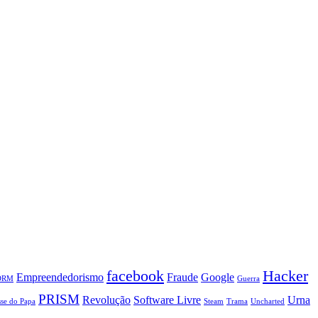
facebook
Hacker
Empreendedorismo
Fraude
Google
DRM
Guerra
PRISM
Revolução
Software Livre
Urna
se do Papa
Steam
Trama
Uncharted