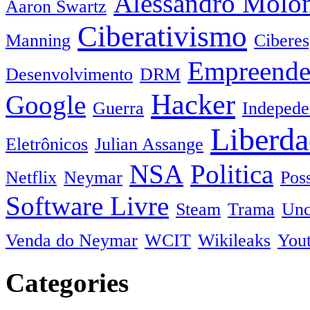
Alessandro Molo
Aaron Swartz
Ciberativismo
Manning
Cibere
Empreende
Desenvolvimento
DRM
Hacker
Google
Guerra
Indepede
Liberda
Eletrônicos
Julian Assange
NSA
Politica
Netflix
Neymar
Pos
Software Livre
Steam
Trama
Unc
Venda do Neymar
WCIT
Wikileaks
You
Categories