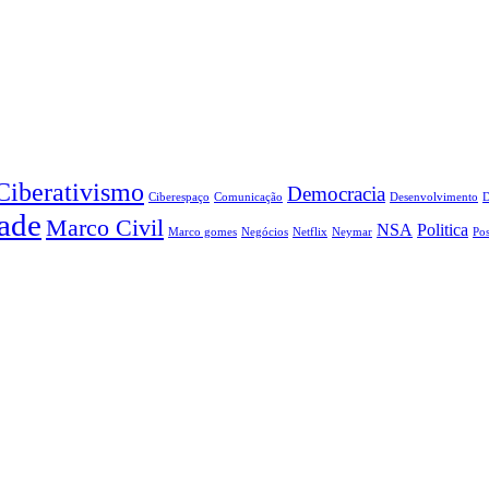
Ciberativismo
Democracia
Ciberespaço
Comunicação
Desenvolvimento
ade
Marco Civil
NSA
Politica
Marco gomes
Negócios
Netflix
Neymar
Pos