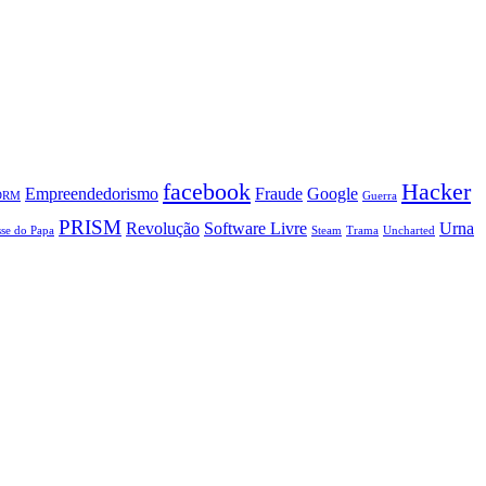
facebook
Hacker
Empreendedorismo
Fraude
Google
DRM
Guerra
PRISM
Revolução
Software Livre
Urna
se do Papa
Steam
Trama
Uncharted