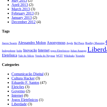
May 2013
(2)
April 2013
(2)
March 2013
(3)
February 2013
(1)
January 2013
(2)
December 2012
(4)
Tags
Alessandro Molon
Anonymous
Aaron Swartz
Apple
Bel Pesce
Bradley Manning
Liberd
Inovação
Internet
Indepedente
Indie
jogos Eletrônicos
Julian Assange
Eletrônica
Vale do Silício
Venda do Neymar
WCIT
Wikileaks
Youtube
Categories
Comunicação Digital
(1)
Cultura Hacker
(3)
Eduardo F. Santos
(47)
Eleições
(3)
Governo
(2)
Internet
(9)
Jogos Eletrônicos
(1)
Liberdade
(3)