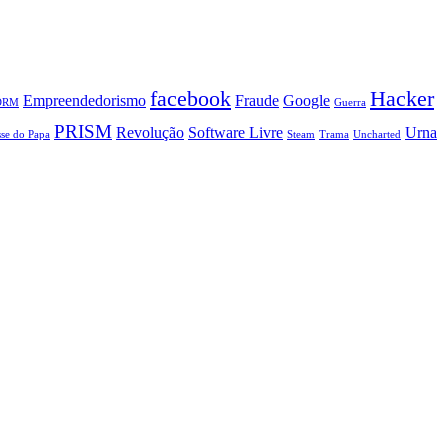
facebook
Hacker
Empreendedorismo
Fraude
Google
DRM
Guerra
PRISM
Revolução
Software Livre
Urna
se do Papa
Steam
Trama
Uncharted