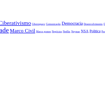
Ciberativismo
Democracia
Ciberespaço
Comunicação
Desenvolvimento
ade
Marco Civil
NSA
Politica
Marco gomes
Negócios
Netflix
Neymar
Pos