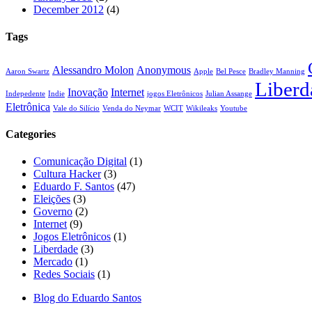
December 2012
(4)
Tags
Alessandro Molon
Anonymous
Aaron Swartz
Apple
Bel Pesce
Bradley Manning
Liberd
Inovação
Internet
Indepedente
Indie
jogos Eletrônicos
Julian Assange
Eletrônica
Vale do Silício
Venda do Neymar
WCIT
Wikileaks
Youtube
Categories
Comunicação Digital
(1)
Cultura Hacker
(3)
Eduardo F. Santos
(47)
Eleições
(3)
Governo
(2)
Internet
(9)
Jogos Eletrônicos
(1)
Liberdade
(3)
Mercado
(1)
Redes Sociais
(1)
Blog do Eduardo Santos