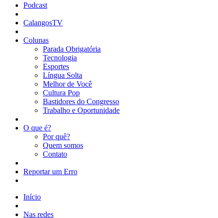
Podcast
CalangosTV
Colunas
Parada Obrigatória
Tecnologia
Esportes
Língua Solta
Melhor de Você
Cultura Pop
Bastidores do Congresso
Trabalho e Oportunidade
O que é?
Por quê?
Quem somos
Contato
Reportar um Erro
Início
Nas redes