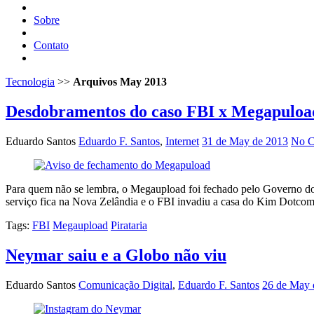
Sobre
Contato
Tecnologia
>>
Arquivos May 2013
Desdobramentos do caso FBI x Megapuloa
Eduardo Santos
Eduardo F. Santos
,
Internet
31 de May de 2013
No C
Para quem não se lembra, o Megaupload foi fechado pelo Governo dos
serviço fica na Nova Zelândia e o FBI invadiu a casa do Kim Dotcom,
Tags:
FBI
Megaupload
Pirataria
Neymar saiu e a Globo não viu
Eduardo Santos
Comunicação Digital
,
Eduardo F. Santos
26 de May 