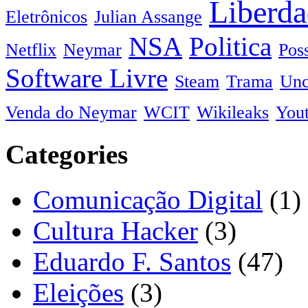
Liberda
Eletrônicos
Julian Assange
NSA
Politica
Netflix
Neymar
Pos
Software Livre
Steam
Trama
Unc
Venda do Neymar
WCIT
Wikileaks
You
Categories
Comunicação Digital
(1)
Cultura Hacker
(3)
Eduardo F. Santos
(47)
Eleições
(3)