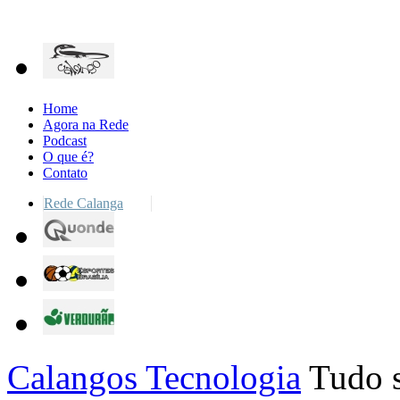
Home
Agora na Rede
Podcast
O que é?
Contato
Rede Calanga
Calangos Tecnologia
Tudo s