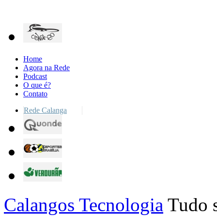
Home
Agora na Rede
Podcast
O que é?
Contato
Rede Calanga
Calangos Tecnologia
Tudo s