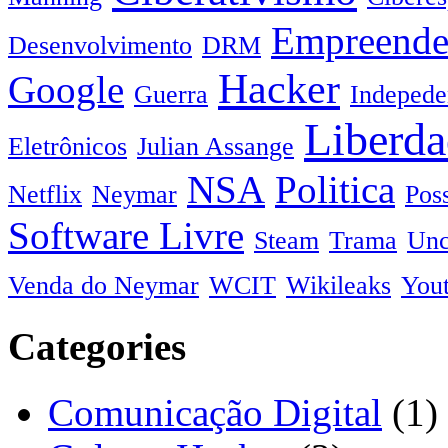
Empreende
Desenvolvimento
DRM
Hacker
Google
Guerra
Indepede
Liberda
Eletrônicos
Julian Assange
NSA
Politica
Netflix
Neymar
Pos
Software Livre
Steam
Trama
Unc
Venda do Neymar
WCIT
Wikileaks
You
Categories
Comunicação Digital
(1)