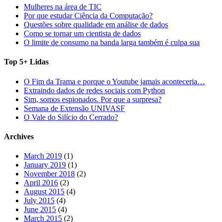
Mulheres na área de TIC
Por que estudar Ciência da Computação?
Questões sobre qualidade em análise de dados
Como se tornar um cientista de dados
O limite de consumo na banda larga também é culpa sua
Top 5+ Lidas
O Fim da Trama e porque o Youtube jamais aconteceria…
Extraindo dados de redes sociais com Python
Sim, somos espionados. Por que a surpresa?
Semana de Extensão UNIVASF
O Vale do Silício do Cerrado?
Archives
March 2019
(1)
January 2019
(1)
November 2018
(2)
April 2016
(2)
August 2015
(4)
July 2015
(4)
June 2015
(4)
March 2015
(2)