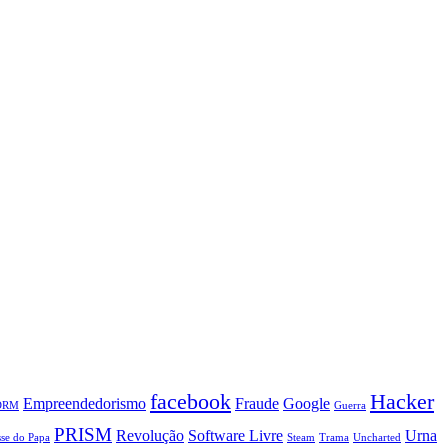
facebook
Hacker
Empreendedorismo
Fraude
Google
DRM
Guerra
PRISM
Revolução
Software Livre
Urna
se do Papa
Steam
Trama
Uncharted