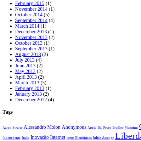
February 2015
(1)
November 2014
(1)
October 2014
(5)
September 2014
(4)
March 2014
(1)
December 2013
(1)
November 2013
(2)
October 2013
(1)
September 2013
(1)
August 2013
(2)
July 2013
(4)
June 2013
(2)
May 2013
(2)
April 2013
(2)
March 2013
(3)
February 2013
(1)
January 2013
(2)
December 2012
(4)
Tags
Alessandro Molon
Anonymous
Aaron Swartz
Apple
Bel Pesce
Bradley Manning
Liberd
Inovação
Internet
Indepedente
Indie
jogos Eletrônicos
Julian Assange