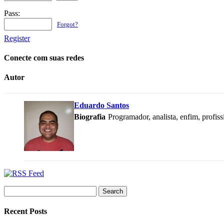
Pass:
Forgot?
Register
Conecte com suas redes
Autor
Eduardo Santos
Biografia
Programador, analista, enfim, profis
Search
for:
Recent Posts