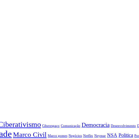
Ciberativismo
Democracia
Ciberespaço
Comunicação
Desenvolvimento
ade
Marco Civil
NSA
Politica
Marco gomes
Negócios
Netflix
Neymar
Pos