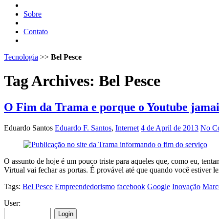
Sobre
Contato
Tecnologia
>>
Bel Pesce
Tag Archives:
Bel Pesce
O Fim da Trama e porque o Youtube jamais
Eduardo Santos
Eduardo F. Santos
,
Internet
4 de April de 2013
No C
O assunto de hoje é um pouco triste para aqueles que, como eu, ten
Virtual vai fechar as portas. É provável até que quando você estiver le
Tags:
Bel Pesce
Empreendedorismo
facebook
Google
Inovação
Marc
User: