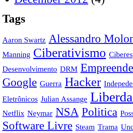
Tags
Alessandro Molo
Aaron Swartz
Ciberativismo
Manning
Cibere
Empreende
Desenvolvimento
DRM
Hacker
Google
Guerra
Indepede
Liberda
Eletrônicos
Julian Assange
NSA
Politica
Netflix
Neymar
Pos
Software Livre
Steam
Trama
Unc