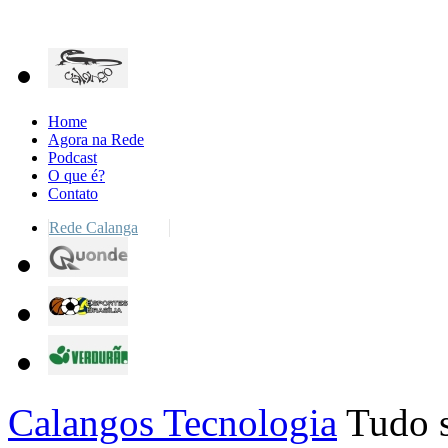
Home
Agora na Rede
Podcast
O que é?
Contato
Rede Calanga
Calangos Tecnologia
Tudo s