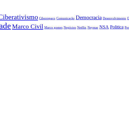
Ciberativismo
Democracia
Ciberespaço
Comunicação
Desenvolvimento
ade
Marco Civil
NSA
Politica
Marco gomes
Negócios
Netflix
Neymar
Pos