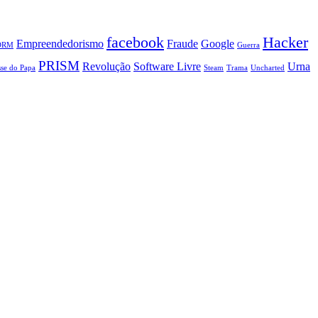
facebook
Hacker
Empreendedorismo
Fraude
Google
DRM
Guerra
PRISM
Revolução
Software Livre
Urna
se do Papa
Steam
Trama
Uncharted