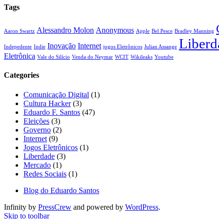
Tags
Alessandro Molon
Anonymous
Aaron Swartz
Apple
Bel Pesce
Bradley Manning
Liberd
Inovação
Internet
Indepedente
Indie
jogos Eletrônicos
Julian Assange
Eletrônica
Vale do Silício
Venda do Neymar
WCIT
Wikileaks
Youtube
Categories
Comunicação Digital
(1)
Cultura Hacker
(3)
Eduardo F. Santos
(47)
Eleições
(3)
Governo
(2)
Internet
(9)
Jogos Eletrônicos
(1)
Liberdade
(3)
Mercado
(1)
Redes Sociais
(1)
Blog do Eduardo Santos
Infinity by
PressCrew
and powered by
WordPress
.
Skip to toolbar