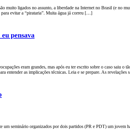
o muito ligados no assunto, a liberdade na Internet no Brasil (e no m
 para evitar a “pirataria”. Muita água já correu […]
e eu pensava
cupações eram grandes, mas após eu ter escrito sobre o caso saiu o t
ara entender as implicações técnicas. Leia e se prepare. As revelações 
o
ante um seminário organizados por dois partidos (PR e PDT) um jovem ha