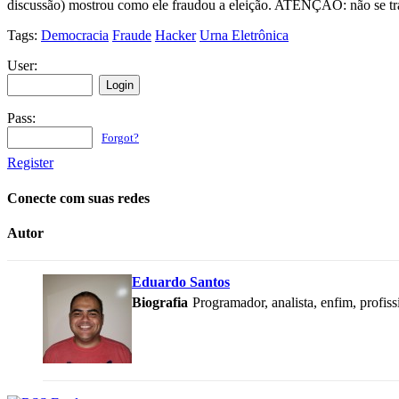
discussão) mostrou como ele fraudou a eleição. ATENÇÃO: não se tr
Tags:
Democracia
Fraude
Hacker
Urna Eletrônica
User:
Pass:
Forgot?
Register
Conecte com suas redes
Autor
Eduardo Santos
Biografia
Programador, analista, enfim, profis