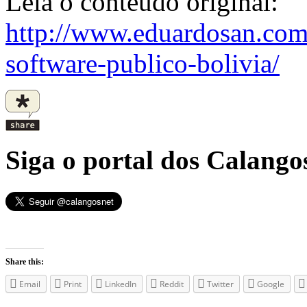
Leia o conteúdo original:
http://www.eduardosan.com
software-publico-bolivia/
Siga o portal dos Calangos
Share this:
Email
Print
LinkedIn
Reddit
Twitter
Google