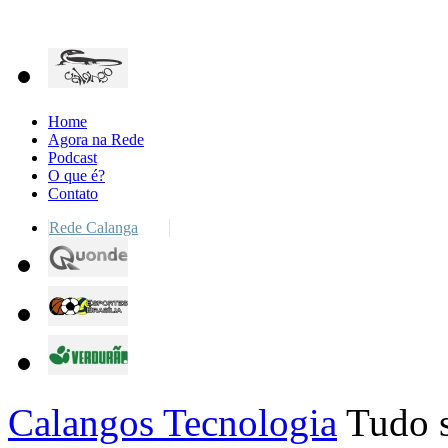
Home
Agora na Rede
Podcast
O que é?
Contato
Rede Calanga
Calangos Tecnologia
Tudo s