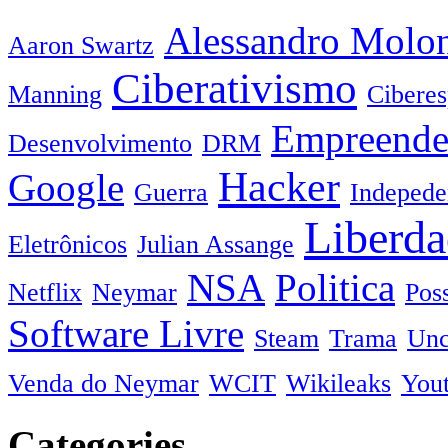
Alessandro Molo
Aaron Swartz
Ciberativismo
Manning
Cibere
Empreende
Desenvolvimento
DRM
Hacker
Google
Guerra
Indepede
Liberda
Eletrônicos
Julian Assange
NSA
Politica
Netflix
Neymar
Pos
Software Livre
Steam
Trama
Unc
Venda do Neymar
WCIT
Wikileaks
You
Categories