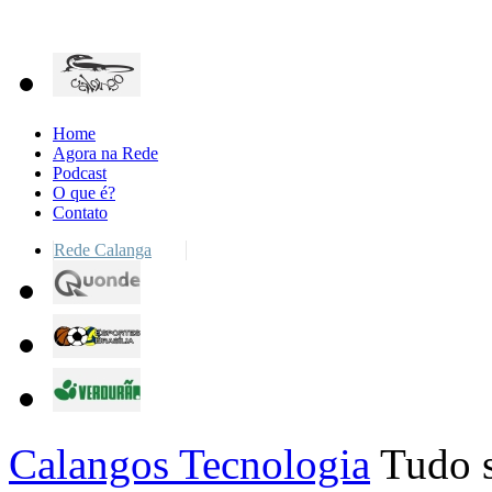
Home
Agora na Rede
Podcast
O que é?
Contato
Rede Calanga
Calangos Tecnologia
Tudo s