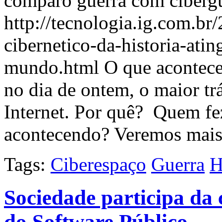
comparo guerra com cibergue
http://tecnologia.ig.com.br
cibernetico-da-historia-ati
mundo.html O que aconteceu
no dia de ontem, o maior tr
Internet. Por quê? Quem fe
acontecendo? Veremos mais
Tags:
Ciberespaço
Guerra
H
Sociedade participa da 
do Software Público