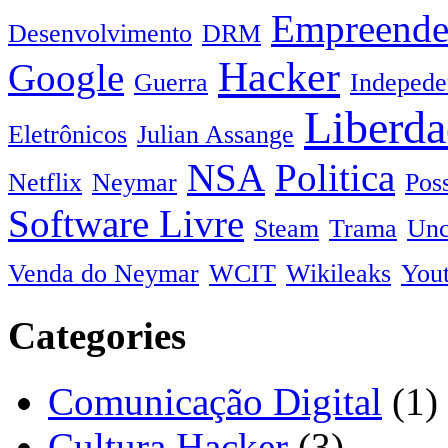
Empreende
Desenvolvimento
DRM
Hacker
Google
Guerra
Indepede
Liberda
Eletrônicos
Julian Assange
NSA
Politica
Netflix
Neymar
Pos
Software Livre
Steam
Trama
Unc
Venda do Neymar
WCIT
Wikileaks
You
Categories
Comunicação Digital
(1)
Cultura Hacker
(3)