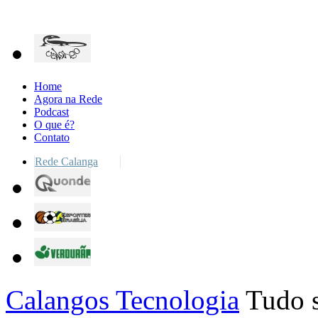
Home
Agora na Rede
Podcast
O que é?
Contato
Rede Calanga
Calangos Tecnologia
Tudo s