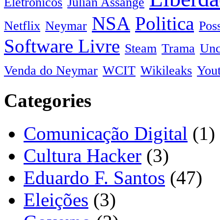
Eletrônicos
Julian Assange
NSA
Politica
Netflix
Neymar
Pos
Software Livre
Steam
Trama
Unc
Venda do Neymar
WCIT
Wikileaks
You
Categories
Comunicação Digital
(1)
Cultura Hacker
(3)
Eduardo F. Santos
(47)
Eleições
(3)