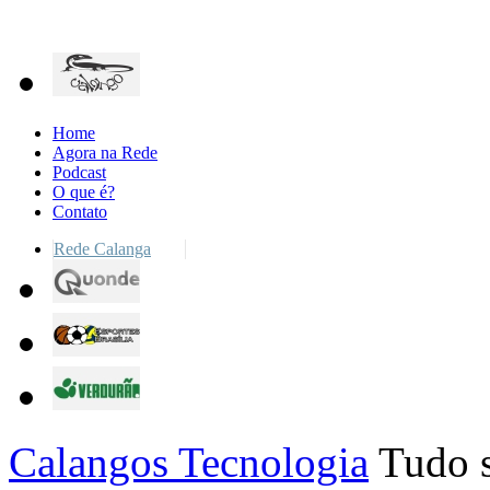
Home
Agora na Rede
Podcast
O que é?
Contato
Rede Calanga
Calangos Tecnologia
Tudo s