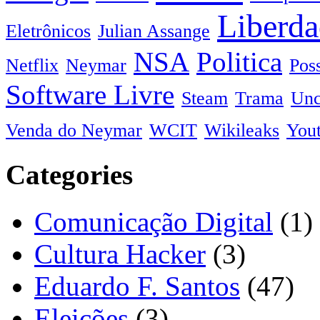
Liberda
Eletrônicos
Julian Assange
NSA
Politica
Netflix
Neymar
Pos
Software Livre
Steam
Trama
Unc
Venda do Neymar
WCIT
Wikileaks
You
Categories
Comunicação Digital
(1)
Cultura Hacker
(3)
Eduardo F. Santos
(47)
Eleições
(3)