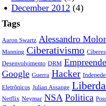
December 2012
(4)
Tags
Alessandro Molo
Aaron Swartz
Ciberativismo
Manning
Cibere
Empreende
Desenvolvimento
DRM
Hacker
Google
Guerra
Indepede
Liberda
Eletrônicos
Julian Assange
NSA
Politica
Netflix
Neymar
Pos