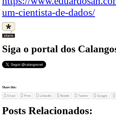
https://www.eduardosan.co
um-cientista-de-dados/
Siga o portal dos Calangos
Share this:
Email
Print
LinkedIn
Reddit
Twitter
Google
Posts Relacionados: