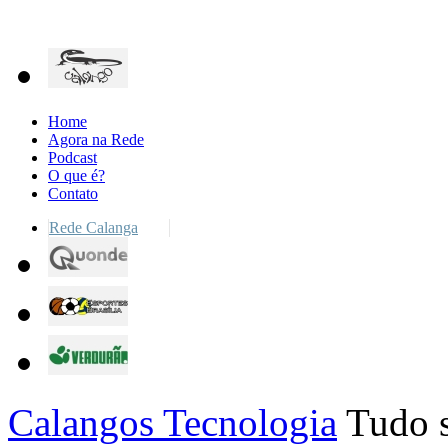
Home
Agora na Rede
Podcast
O que é?
Contato
Rede Calanga
Calangos Tecnologia
Tudo s