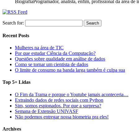
Biografia
Programador, analista, enfim, profissional da área de
Search for:
Recent Posts
Mulheres na área de TIC
Por que estudar Ciência da Computação?
Questões sobre qualidade em análise de dados
Como se tornar um cientista de dados
O limite de consumo na banda larga também é culpa sua
Top 5+ Lidas
O Fim da Trama e porque o Youtube jamais aconteceria…
Extraindo dados de redes sociais com Python
Sim, somos espionados. Por que a surpresa?
Semana de Extensão UNIVASF
Não podemos entregar nossa biometria pra eles!
Archives