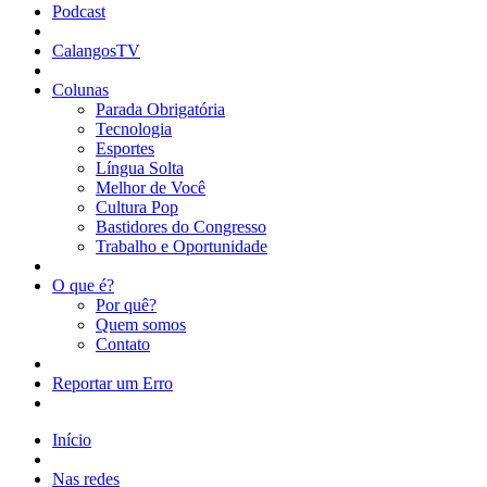
Podcast
CalangosTV
Colunas
Parada Obrigatória
Tecnologia
Esportes
Língua Solta
Melhor de Você
Cultura Pop
Bastidores do Congresso
Trabalho e Oportunidade
O que é?
Por quê?
Quem somos
Contato
Reportar um Erro
Início
Nas redes