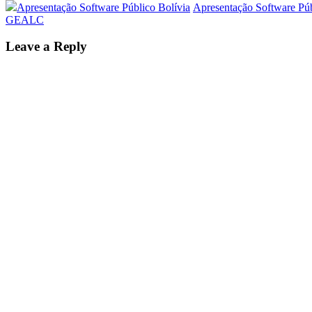
Apresentação Software Público Bolívia
Apresentação Software Púb
GEALC
Leave a Reply