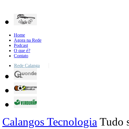
Home
Agora na Rede
Podcast
O que é?
Contato
Rede Calanga
Calangos Tecnologia
Tudo s