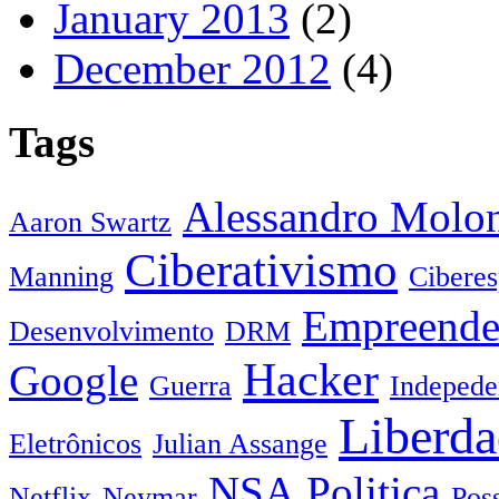
January 2013
(2)
December 2012
(4)
Tags
Alessandro Molo
Aaron Swartz
Ciberativismo
Manning
Cibere
Empreende
Desenvolvimento
DRM
Hacker
Google
Guerra
Indepede
Liberda
Eletrônicos
Julian Assange
NSA
Politica
Netflix
Neymar
Pos