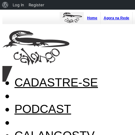
About
Log In
Register
WordPress
Home
Agora na Rede
CADASTRE-SE
PODCAST