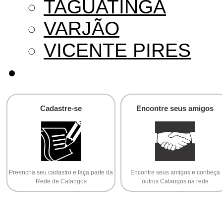
TAGUATINGA
VARJÃO
VICENTE PIRES
Cadastre-se
Encontre seus amigos
Preencha seu cadastro e faça parte da
Encontre seus amigos e conheça
Rede de Calangos
outros Calangos na rede