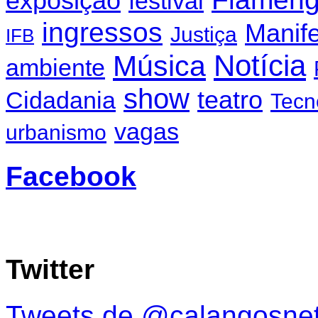
exposição
festival
ingressos
Manif
Justiça
IFB
Notícia
Música
ambiente
show
teatro
Cidadania
Tecn
vagas
urbanismo
Facebook
Twitter
Tweets de @calangosne