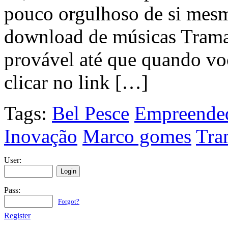
pouco orgulhoso de si mesm
download de músicas Trama V
provável até que quando voc
clicar no link […]
Tags:
Bel Pesce
Empreende
Inovação
Marco gomes
Tra
User:
Pass:
Forgot?
Register