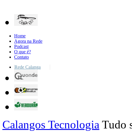
Home
Agora na Rede
Podcast
O que é?
Contato
Rede Calanga
Calangos Tecnologia
Tudo s