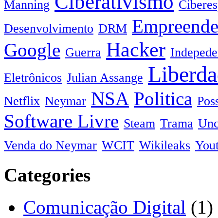
Ciberativismo
Manning
Cibere
Empreende
Desenvolvimento
DRM
Hacker
Google
Guerra
Indepede
Liberda
Eletrônicos
Julian Assange
NSA
Politica
Netflix
Neymar
Pos
Software Livre
Steam
Trama
Unc
Venda do Neymar
WCIT
Wikileaks
You
Categories
Comunicação Digital
(1)