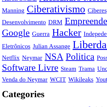
Ciberativismo
Manning
Cibere
Empreende
Desenvolvimento
DRM
Hacker
Google
Guerra
Indepede
Liberda
Eletrônicos
Julian Assange
NSA
Politica
Netflix
Neymar
Pos
Software Livre
Steam
Trama
Unc
Venda do Neymar
WCIT
Wikileaks
You
Categories