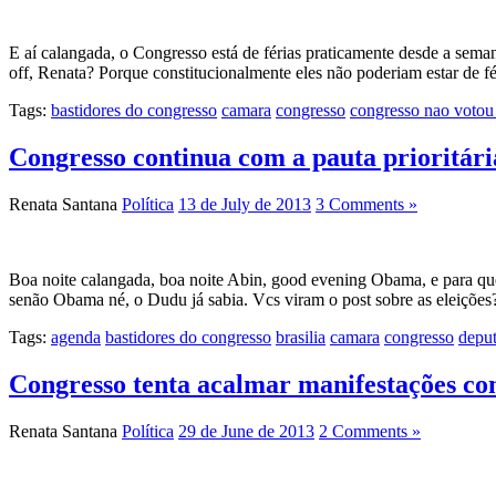
E aí calangada, o Congresso está de férias praticamente desde a sema
off, Renata? Porque constitucionalmente eles não poderiam estar de f
Tags:
bastidores do congresso
camara
congresso
congresso nao votou
Congresso continua com a pauta prioritári
Renata Santana
Política
13 de July de 2013
3 Comments »
Boa noite calangada, boa noite Abin, good evening Obama, e para quem
senão Obama né, o Dudu já sabia. Vcs viram o post sobre as eleições
Tags:
agenda
bastidores do congresso
brasilia
camara
congresso
depu
Congresso tenta acalmar manifestações c
Renata Santana
Política
29 de June de 2013
2 Comments »