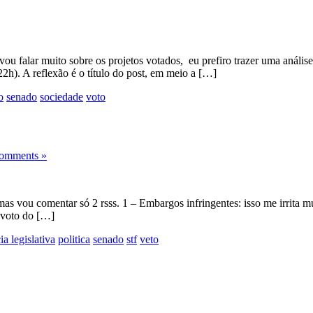
vou falar muito sobre os projetos votados, eu prefiro trazer uma anál
22h). A reflexão é o título do post, em meio a […]
o
senado
sociedade
voto
omments »
mas vou comentar só 2 rsss. 1 – Embargos infringentes: isso me irrita m
o voto do […]
ia legislativa
politica
senado
stf
veto