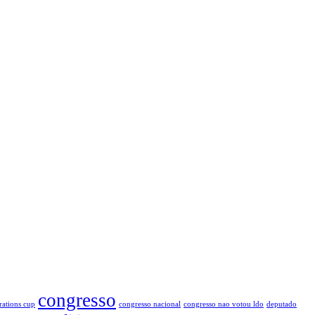
congresso
rations cup
congresso nacional
congresso nao votou ldo
deputado