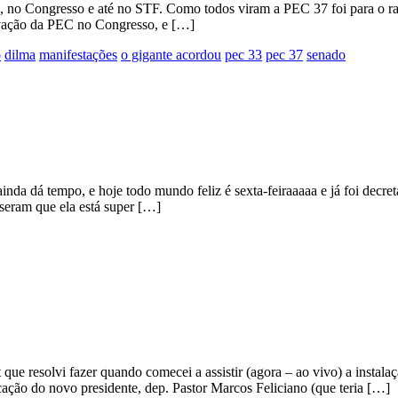
o Congresso e até no STF. Como todos viram a PEC 37 foi para o ralo,
vação da PEC no Congresso, e […]
o
dilma
manifestações
o gigante acordou
pec 33
pec 37
senado
nda dá tempo, e hoje todo mundo feliz é sexta-feiraaaaa e já foi decre
seram que ela está super […]
que resolvi fazer quando comecei a assistir (agora – ao vivo) a inst
cação do novo presidente, dep. Pastor Marcos Feliciano (que teria […]