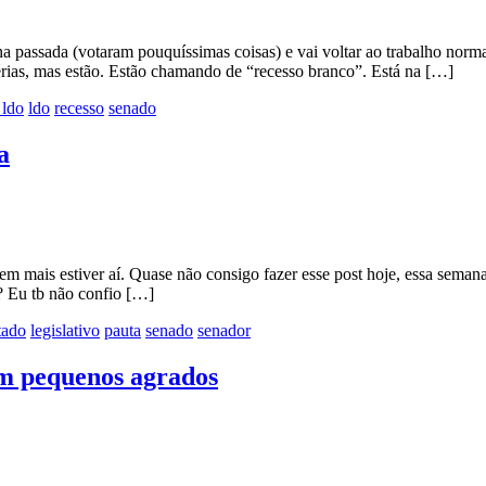
na passada (votaram pouquíssimas coisas) e vai voltar ao trabalho norm
érias, mas estão. Estão chamando de “recesso branco”. Está na […]
 ldo
ldo
recesso
senado
a
 mais estiver aí. Quase não consigo fazer esse post hoje, essa semana
? Eu tb não confio […]
tado
legislativo
pauta
senado
senador
om pequenos agrados