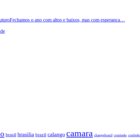
Fechamos o ano com altos e baixos, mas com esperança…
ade
camara
so
brasilia
calango
brasil
brazil
changebrazil
comissão
confede