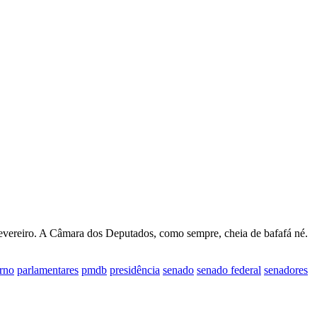
evereiro. A Câmara dos Deputados, como sempre, cheia de bafafá né.
rno
parlamentares
pmdb
presidência
senado
senado federal
senadores