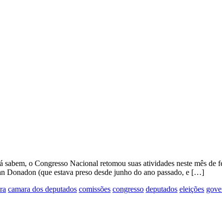
á sabem, o Congresso Nacional retomou suas atividades neste mês de f
tan Donadon (que estava preso desde junho do ano passado, e […]
ra
camara dos deputados
comissões
congresso
deputados
eleições
gove