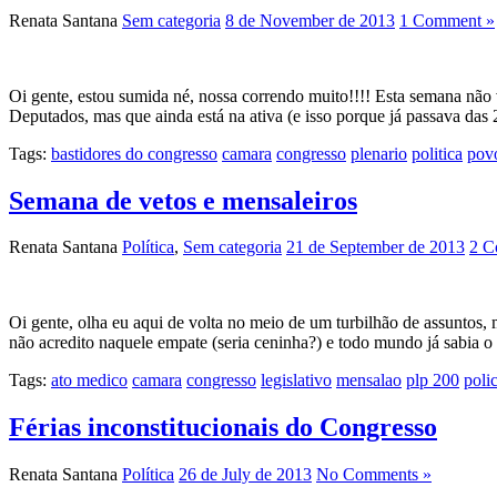
Renata Santana
Sem categoria
8 de November de 2013
1 Comment »
Oi gente, estou sumida né, nossa correndo muito!!!! Esta semana não 
Deputados, mas que ainda está na ativa (e isso porque já passava das 
Tags:
bastidores do congresso
camara
congresso
plenario
politica
pov
Semana de vetos e mensaleiros
Renata Santana
Política
,
Sem categoria
21 de September de 2013
2 C
Oi gente, olha eu aqui de volta no meio de um turbilhão de assuntos, 
não acredito naquele empate (seria ceninha?) e todo mundo já sabia 
Tags:
ato medico
camara
congresso
legislativo
mensalao
plp 200
polic
Férias inconstitucionais do Congresso
Renata Santana
Política
26 de July de 2013
No Comments »