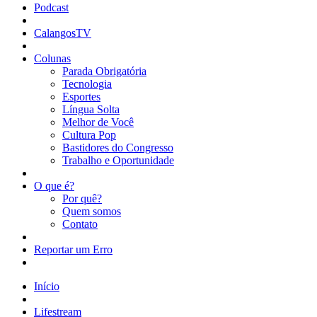
Podcast
CalangosTV
Colunas
Parada Obrigatória
Tecnologia
Esportes
Língua Solta
Melhor de Você
Cultura Pop
Bastidores do Congresso
Trabalho e Oportunidade
O que é?
Por quê?
Quem somos
Contato
Reportar um Erro
Início
Lifestream