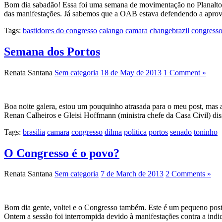
Bom dia sabadão! Essa foi uma semana de movimentação no Planalto, n
das manifestações. Já sabemos que a OAB estava defendendo a apro
Tags:
bastidores do congresso
calango
camara
changebrazil
congress
Semana dos Portos
Renata Santana
Sem categoria
18 de May de 2013
1 Comment »
Boa noite galera, estou um pouquinho atrasada para o meu post, mas ai
Renan Calheiros e Gleisi Hoffmann (ministra chefe da Casa Civil) dis
Tags:
brasilia
camara
congresso
dilma
politica
portos
senado
toninho
O Congresso é o povo?
Renata Santana
Sem categoria
7 de March de 2013
2 Comments »
Bom dia gente, voltei e o Congresso também. Este é um pequeno post 
Ontem a sessão foi interrompida devido à manifestações contra a indi