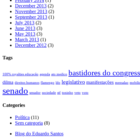
February 2014
(1)
December 2013
(2)
November 2013
(2)
September 2013
(1)
July 2013
(2)
June 2013
(3)
May 2013
(3)
March 2013
(1)
December 2012
(3)
Tags
bastidores do congres
100% royalties educação
agenda
ato medico
legislativo
dilma
manifestações
direitos humanos
flamengo
ldo
mensalao
mobili
senado
senador
sociedade
stf
toninho
veto
voto
Categories
Política
(11)
Sem categoria
(8)
Blog do Eduardo Santos