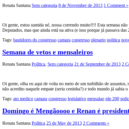
Renata Santana
Sem categoria
8 de November de 2013
1 Comment »
Oi gente, estou sumida né, nossa correndo muito!!!! Esta semana não 
Deputados, mas que ainda está na ativa (e isso porque já passava das 
Tags:
bastidores do congresso
camara
congresso
plenario
politica
pov
Semana de vetos e mensaleiros
Renata Santana
Política
,
Sem categoria
21 de September de 2013
2 C
Oi gente, olha eu aqui de volta no meio de um turbilhão de assuntos, 
não acredito naquele empate (seria ceninha?) e todo mundo já sabia 
Tags:
ato medico
camara
congresso
legislativo
mensalao
plp 200
polic
Domingo é Mengãoooo e Renan é presidente
Renata Santana
Política
25 de May de 2013
2 Comments »