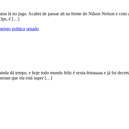
 lá no jogo. Acabei de passar ali na frente do Nilson Nelson e com as
 Ops, é […]
amengo
politica
senado
nda dá tempo, e hoje todo mundo feliz é sexta-feiraaaaa e já foi decre
seram que ela está super […]