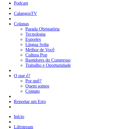
Podcast
CalangosTV
Colunas
Parada Obrigatória
Tecnologia
Esportes
Língua Solta
Melhor de Você
Cultura Pop
Bastidores do Congresso
Trabalho e Oportunidade
O que é?
Por quê?
Quem somos
Contato
Reportar um Erro
Início
Lifestream