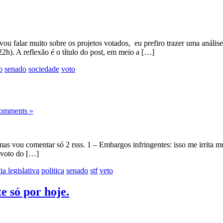
vou falar muito sobre os projetos votados, eu prefiro trazer uma anál
22h). A reflexão é o título do post, em meio a […]
o
senado
sociedade
voto
omments »
mas vou comentar só 2 rsss. 1 – Embargos infringentes: isso me irrita m
o voto do […]
ia legislativa
politica
senado
stf
veto
 só por hoje.