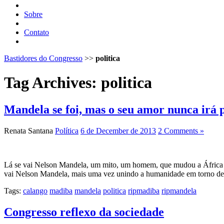
Sobre
Contato
Bastidores do Congresso
>>
politica
Tag Archives:
politica
Mandela se foi, mas o seu amor nunca irá p
Renata Santana
Política
6 de December de 2013
2 Comments »
Lá se vai Nelson Mandela, um mito, um homem, que mudou a África do
vai Nelson Mandela, mais uma vez unindo a humanidade em torno d
Tags:
calango
madiba
mandela
politica
ripmadiba
ripmandela
Congresso reflexo da sociedade