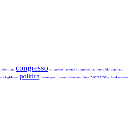
congresso
rations cup
congresso nacional
congresso nao votou ldo
deputado
politica
protestos
cia legislativa
portos
povo
pronunciamento dilma
pré-sal
recesso