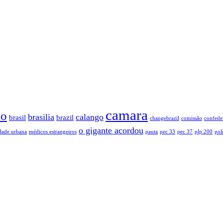
camara
so
brasilia
calango
brasil
brazil
changebrazil
comissão
confede
o gigante acordou
dade urbana
médicos estrangeiros
pauta
pec 33
pec 37
plp 200
poli