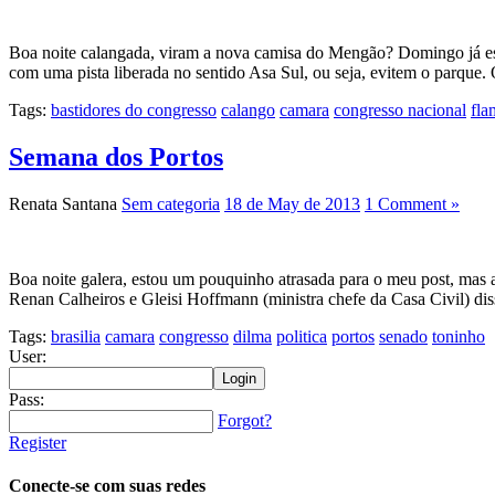
Boa noite calangada, viram a nova camisa do Mengão? Domingo já estou
com uma pista liberada no sentido Asa Sul, ou seja, evitem o parque.
Tags:
bastidores do congresso
calango
camara
congresso nacional
fl
Semana dos Portos
Renata Santana
Sem categoria
18 de May de 2013
1 Comment »
Boa noite galera, estou um pouquinho atrasada para o meu post, mas ai
Renan Calheiros e Gleisi Hoffmann (ministra chefe da Casa Civil) dis
Tags:
brasilia
camara
congresso
dilma
politica
portos
senado
toninho
User:
Pass:
Forgot?
Register
Conecte-se com suas redes