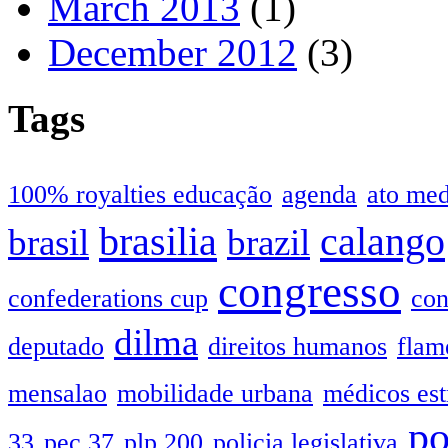
March 2013
(1)
December 2012
(3)
Tags
100% royalties educação
agenda
ato me
brasilia
calango
brasil
brazil
congresso
confederations cup
con
dilma
deputado
direitos humanos
flam
mensalao
mobilidade urbana
médicos est
po
33
pec 37
plp 200
policia legislativa