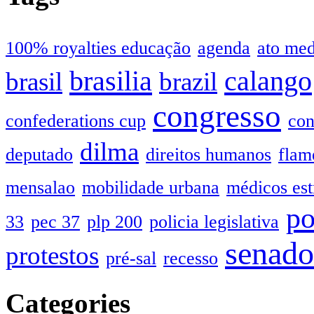
100% royalties educação
agenda
ato me
brasilia
calango
brasil
brazil
congresso
confederations cup
con
dilma
deputado
direitos humanos
flam
mensalao
mobilidade urbana
médicos est
po
33
pec 37
plp 200
policia legislativa
senado
protestos
pré-sal
recesso
Categories