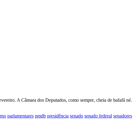
evereiro. A Câmara dos Deputados, como sempre, cheia de bafafá né.
rno
parlamentares
pmdb
presidência
senado
senado federal
senadores