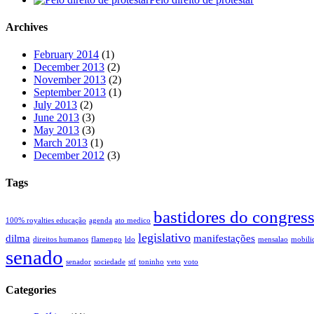
Archives
February 2014
(1)
December 2013
(2)
November 2013
(2)
September 2013
(1)
July 2013
(2)
June 2013
(3)
May 2013
(3)
March 2013
(1)
December 2012
(3)
Tags
bastidores do congres
100% royalties educação
agenda
ato medico
legislativo
dilma
manifestações
direitos humanos
flamengo
ldo
mensalao
mobili
senado
senador
sociedade
stf
toninho
veto
voto
Categories