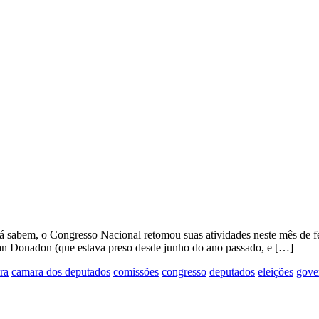
á sabem, o Congresso Nacional retomou suas atividades neste mês de f
tan Donadon (que estava preso desde junho do ano passado, e […]
ra
camara dos deputados
comissões
congresso
deputados
eleições
gove