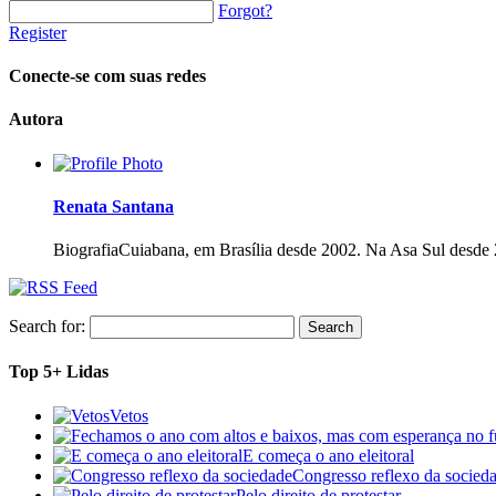
Forgot?
Register
Conecte-se com suas redes
Autora
Renata Santana
Biografia
Cuiabana, em Brasília desde 2002. Na Asa Sul desde 
Search for:
Top 5+ Lidas
Vetos
E começa o ano eleitoral
Congresso reflexo da socied
Pelo direito de protestar