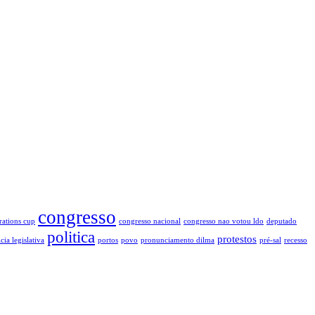
congresso
rations cup
congresso nacional
congresso nao votou ldo
deputado
politica
protestos
cia legislativa
portos
povo
pronunciamento dilma
pré-sal
recesso