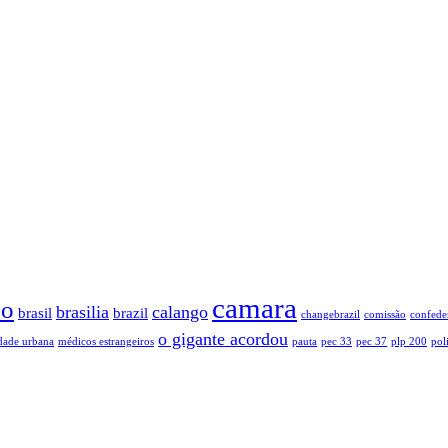
camara
so
brasilia
calango
brasil
brazil
changebrazil
comissão
confede
o gigante acordou
dade urbana
médicos estrangeiros
pauta
pec 33
pec 37
plp 200
poli