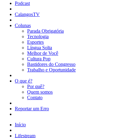
Podcast
CalangosTV
Colunas
Parada Obrigatória
Tecnologia
Esportes
Língua Solta
Melhor de Você
Cultura Pop
Bastidores do Congresso
Trabalho e Oportunidade
O que é?
Por quê?
Quem somos
Contato
Reportar um Erro
Início
Lifestream