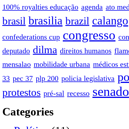
100% royalties educação
agenda
ato me
brasilia
calango
brasil
brazil
congresso
confederations cup
con
dilma
deputado
direitos humanos
flam
mensalao
mobilidade urbana
médicos est
po
33
pec 37
plp 200
policia legislativa
senado
protestos
pré-sal
recesso
Categories