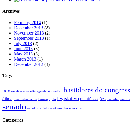
Archives
February 2014
(1)
December 2013
(2)
November 2013
(2)
September 2013
(1)
July 2013
(2)
June 2013
(3)
May 2013
(3)
March 2013
(1)
December 2012
(3)
Tags
bastidores do congres
100% royalties educação
agenda
ato medico
legislativo
dilma
manifestações
direitos humanos
flamengo
ldo
mensalao
mobili
senado
senador
sociedade
stf
toninho
veto
voto
Categories