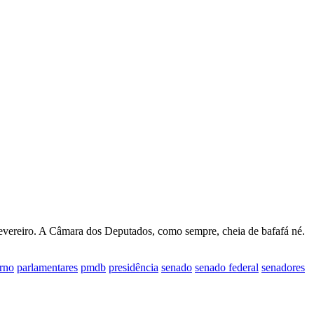
evereiro. A Câmara dos Deputados, como sempre, cheia de bafafá né.
rno
parlamentares
pmdb
presidência
senado
senado federal
senadores