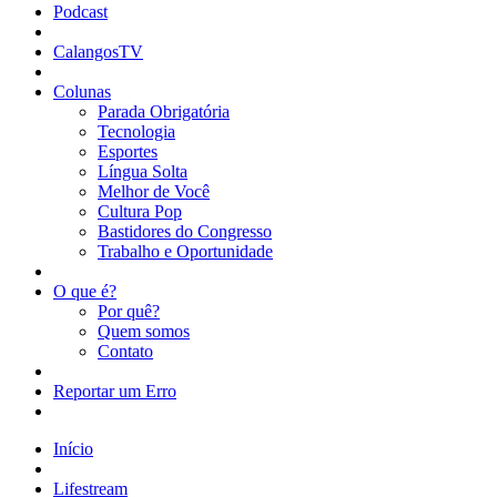
Podcast
CalangosTV
Colunas
Parada Obrigatória
Tecnologia
Esportes
Língua Solta
Melhor de Você
Cultura Pop
Bastidores do Congresso
Trabalho e Oportunidade
O que é?
Por quê?
Quem somos
Contato
Reportar um Erro
Início
Lifestream