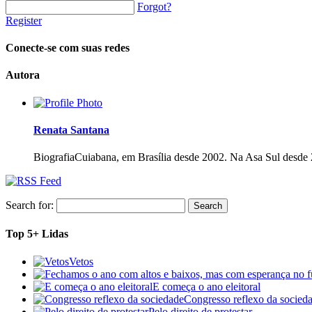
Forgot?
Register
Conecte-se com suas redes
Autora
Renata Santana
Biografia
Cuiabana, em Brasília desde 2002. Na Asa Sul desde 
Search for:
Top 5+ Lidas
Vetos
E começa o ano eleitoral
Congresso reflexo da socied
Pelo direito de protestar