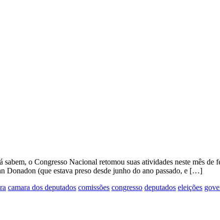
á sabem, o Congresso Nacional retomou suas atividades neste mês de f
tan Donadon (que estava preso desde junho do ano passado, e […]
ra
camara dos deputados
comissões
congresso
deputados
eleições
gove