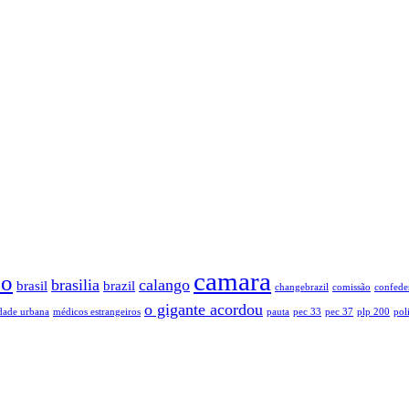
camara
so
brasilia
calango
brasil
brazil
changebrazil
comissão
confede
o gigante acordou
dade urbana
médicos estrangeiros
pauta
pec 33
pec 37
plp 200
poli