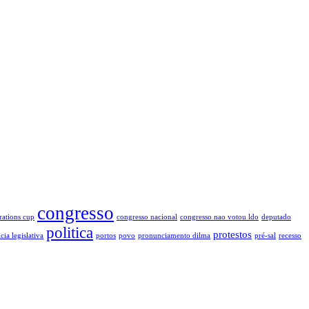
congresso
rations cup
congresso nacional
congresso nao votou ldo
deputado
politica
protestos
cia legislativa
portos
povo
pronunciamento dilma
pré-sal
recesso