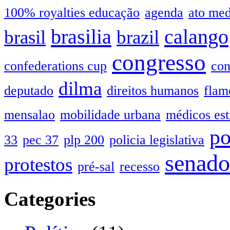
100% royalties educação
agenda
ato me
brasilia
calango
brasil
brazil
congresso
confederations cup
con
dilma
deputado
direitos humanos
flam
mensalao
mobilidade urbana
médicos est
po
33
pec 37
plp 200
policia legislativa
senado
protestos
pré-sal
recesso
Categories