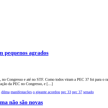
om pequenos agrados
o Congresso e até no STF. Como todos viram a PEC 37 foi para o ralo,
vação da PEC no Congresso, e […]
o
dilma
manifestações
o gigante acordou
pec 33
pec 37
senado
lma não são novas