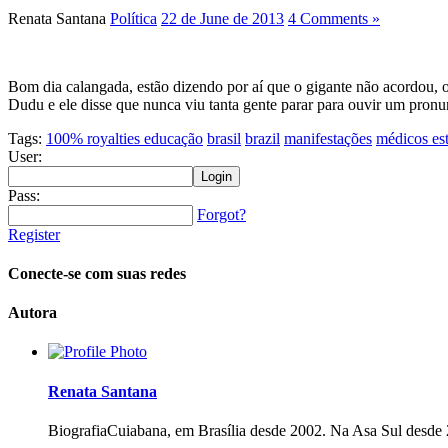
Renata Santana
Política
22 de June de 2013
4 Comments »
Bom dia calangada, estão dizendo por aí que o gigante não acordou,
Dudu e ele disse que nunca viu tanta gente parar para ouvir um pron
Tags:
100% royalties educação
brasil
brazil
manifestações
médicos es
User:
Pass:
Forgot?
Register
Conecte-se com suas redes
Autora
Renata Santana
Biografia
Cuiabana, em Brasília desde 2002. Na Asa Sul desde 