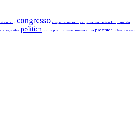
congresso
rations cup
congresso nacional
congresso nao votou ldo
deputado
politica
protestos
cia legislativa
portos
povo
pronunciamento dilma
pré-sal
recesso