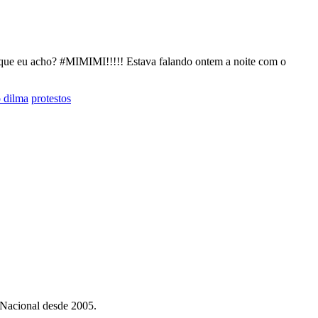
 que eu acho? #MIMIMI!!!!! Estava falando ontem a noite com o
 dilma
protestos
 Nacional desde 2005.