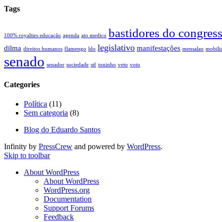
Tags
bastidores do congres
100% royalties educação
agenda
ato medico
legislativo
dilma
manifestações
direitos humanos
flamengo
ldo
mensalao
mobili
senado
senador
sociedade
stf
toninho
veto
voto
Categories
Política
(11)
Sem categoria
(8)
Blog do Eduardo Santos
Infinity by
PressCrew
and powered by
WordPress
.
Skip to toolbar
About WordPress
About WordPress
WordPress.org
Documentation
Support Forums
Feedback