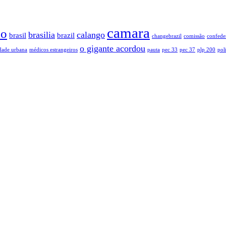
camara
so
brasilia
calango
brasil
brazil
changebrazil
comissão
confede
o gigante acordou
dade urbana
médicos estrangeiros
pauta
pec 33
pec 37
plp 200
poli