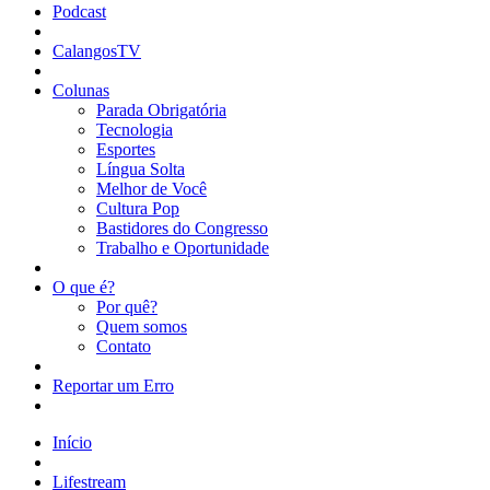
Podcast
CalangosTV
Colunas
Parada Obrigatória
Tecnologia
Esportes
Língua Solta
Melhor de Você
Cultura Pop
Bastidores do Congresso
Trabalho e Oportunidade
O que é?
Por quê?
Quem somos
Contato
Reportar um Erro
Início
Lifestream