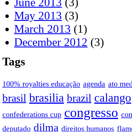
June 2013
(3)
May 2013
(3)
March 2013
(1)
December 2012
(3)
Tags
100% royalties educação
agenda
ato me
brasilia
calango
brasil
brazil
congresso
confederations cup
con
dilma
deputado
direitos humanos
flam