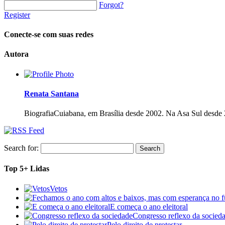
Forgot?
Register
Conecte-se com suas redes
Autora
Renata Santana
Biografia
Cuiabana, em Brasília desde 2002. Na Asa Sul desde 
Search for:
Top 5+ Lidas
Vetos
E começa o ano eleitoral
Congresso reflexo da socied
Pelo direito de protestar