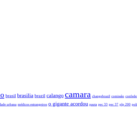
camara
so
brasilia
calango
brasil
brazil
changebrazil
comissão
confede
o gigante acordou
dade urbana
médicos estrangeiros
pauta
pec 33
pec 37
plp 200
poli