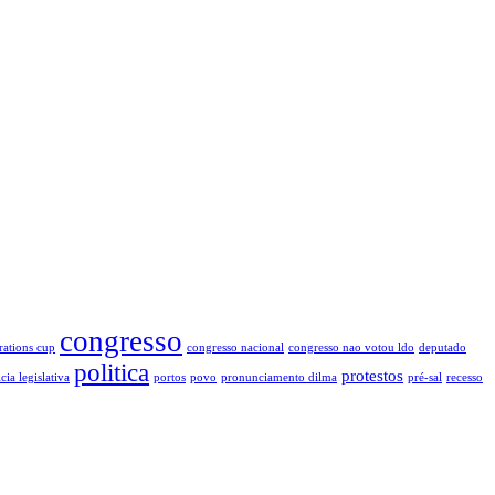
congresso
rations cup
congresso nacional
congresso nao votou ldo
deputado
politica
protestos
cia legislativa
portos
povo
pronunciamento dilma
pré-sal
recesso