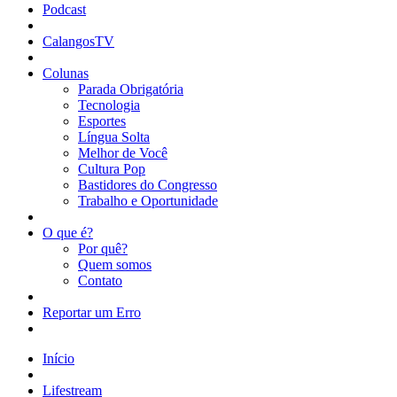
Podcast
CalangosTV
Colunas
Parada Obrigatória
Tecnologia
Esportes
Língua Solta
Melhor de Você
Cultura Pop
Bastidores do Congresso
Trabalho e Oportunidade
O que é?
Por quê?
Quem somos
Contato
Reportar um Erro
Início
Lifestream