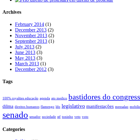
Archives
February 2014
(1)
December 2013
(2)
November 2013
(2)
September 2013
(1)
July 2013
(2)
June 2013
(3)
May 2013
(3)
March 2013
(1)
December 2012
(3)
Tags
bastidores do congres
100% royalties educação
agenda
ato medico
legislativo
dilma
manifestações
direitos humanos
flamengo
ldo
mensalao
mobili
senado
senador
sociedade
stf
toninho
veto
voto
Categories