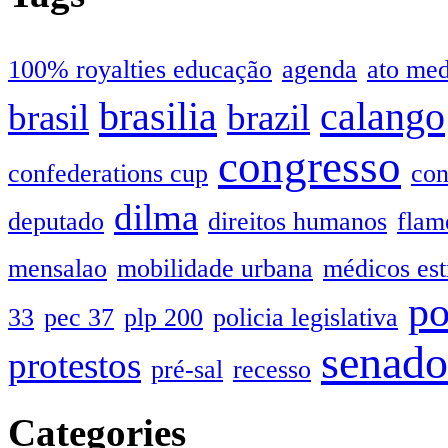
100% royalties educação
agenda
ato me
brasilia
calango
brasil
brazil
congresso
confederations cup
con
dilma
deputado
direitos humanos
flam
mensalao
mobilidade urbana
médicos est
po
33
pec 37
plp 200
policia legislativa
senado
protestos
pré-sal
recesso
Categories