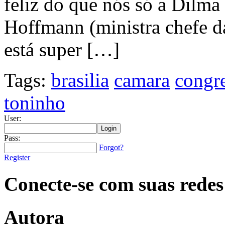
feliz do que nós só a Dilma
Hoffmann (ministra chefe da
está super […]
Tags:
brasilia
camara
congr
toninho
User:
Pass:
Forgot?
Register
Conecte-se com suas redes
Autora