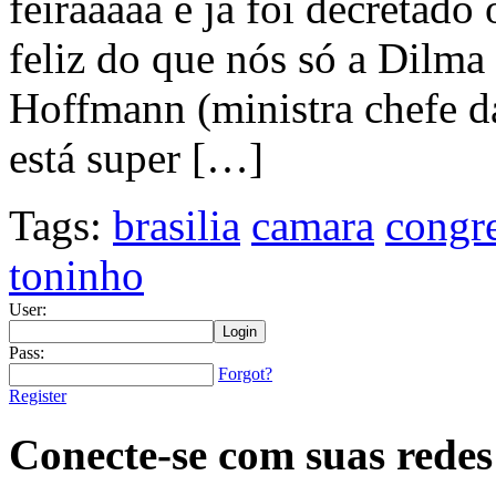
feiraaaaa e já foi decretado
feliz do que nós só a Dilma
Hoffmann (ministra chefe da
está super […]
Tags:
brasilia
camara
congr
toninho
User:
Pass:
Forgot?
Register
Conecte-se com suas redes