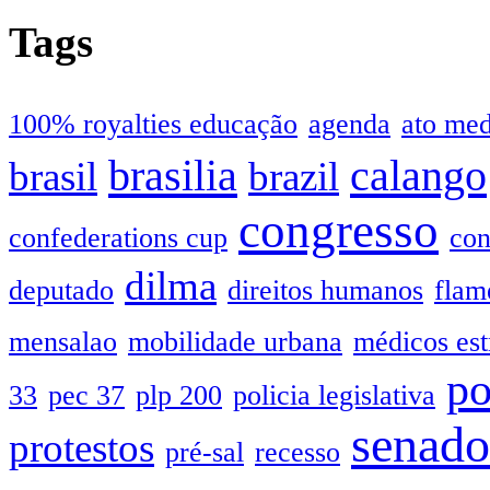
Tags
100% royalties educação
agenda
ato me
brasilia
calango
brasil
brazil
congresso
confederations cup
con
dilma
deputado
direitos humanos
flam
mensalao
mobilidade urbana
médicos est
po
33
pec 37
plp 200
policia legislativa
senado
protestos
pré-sal
recesso