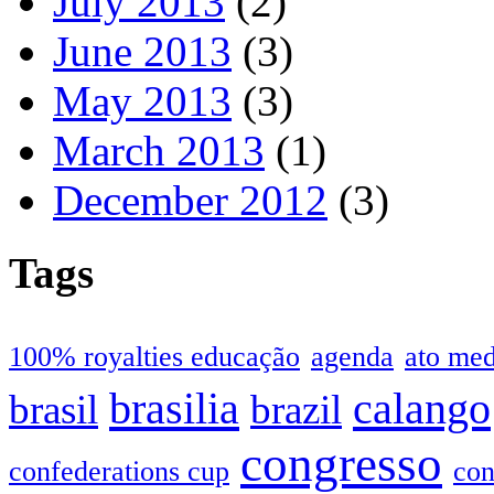
July 2013
(2)
June 2013
(3)
May 2013
(3)
March 2013
(1)
December 2012
(3)
Tags
100% royalties educação
agenda
ato me
brasilia
calango
brasil
brazil
congresso
confederations cup
con