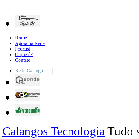
Home
Agora na Rede
Podcast
O que é?
Contato
Rede Calanga
Calangos Tecnologia
Tudo s