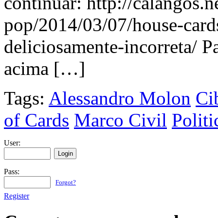
continuar: http://calangos.n
pop/2014/03/07/house-cards
deliciosamente-incorreta/ 
acima […]
Tags:
Alessandro Molon
Ci
of Cards
Marco Civil
Politi
User:
Pass:
Forgot?
Register