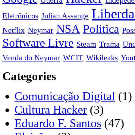
Guerra
Indepede
Liberda
Eletrônicos
Julian Assange
NSA
Politica
Netflix
Neymar
Pos
Software Livre
Steam
Trama
Unc
Venda do Neymar
WCIT
Wikileaks
You
Categories
Comunicação Digital
(1)
Cultura Hacker
(3)
Eduardo F. Santos
(47)