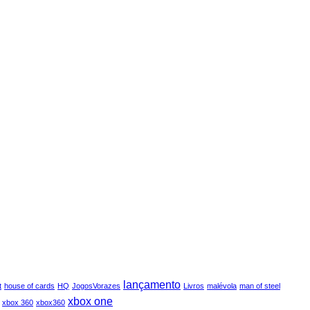
lançamento
t
house of cards
HQ
JogosVorazes
Livros
malévola
man of steel
xbox one
xbox 360
xbox360