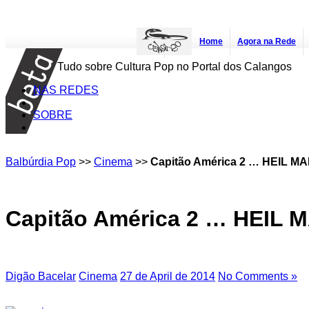
Home
Agora na Rede
Tudo sobre Cultura Pop no Portal dos Calangos
NAS REDES
SOBRE
Balbúrdia Pop
>>
Cinema
>>
Capitão América 2 … HEIL MA
Capitão América 2 … HEIL M
Digão Bacelar
Cinema
27 de April de 2014
No Comments »