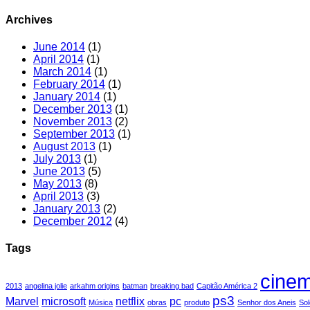
Archives
June 2014
(1)
April 2014
(1)
March 2014
(1)
February 2014
(1)
January 2014
(1)
December 2013
(1)
November 2013
(2)
September 2013
(1)
August 2013
(1)
July 2013
(1)
June 2013
(5)
May 2013
(8)
April 2013
(3)
January 2013
(2)
December 2012
(4)
Tags
cine
2013
angelina jolie
arkahm origins
batman
breaking bad
Capitão América 2
ps3
Marvel
microsoft
netflix
pc
Música
obras
produto
Senhor dos Aneis
Sol