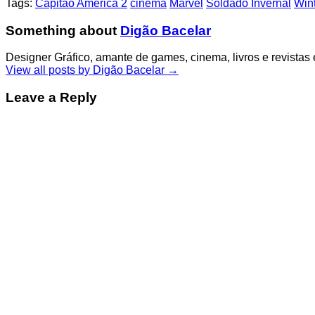
Tags:
Capitão América 2
cinema
Marvel
Soldado Invernal
Wint
Something about
Digão Bacelar
Designer Gráfico, amante de games, cinema, livros e revistas
View all posts by Digão Bacelar
→
Leave a Reply