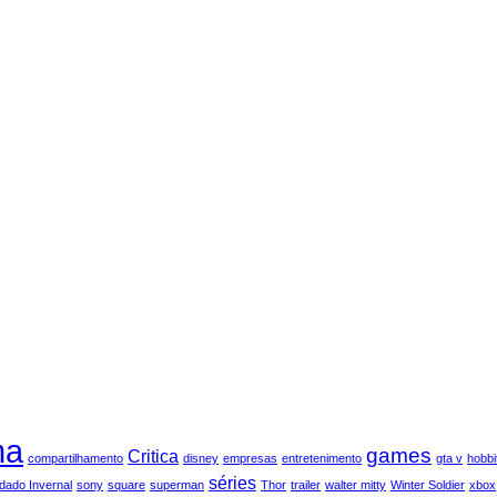
ma
games
Critica
compartilhamento
disney
empresas
entretenimento
gta v
hobbi
séries
dado Invernal
sony
square
superman
Thor
trailer
walter mitty
Winter Soldier
xbox