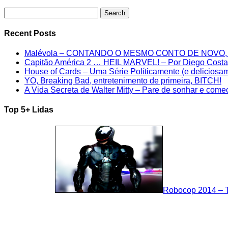
Search
for:
Recent Posts
Malévola – CONTANDO O MESMO CONTO DE NOVO
Capitão América 2 … HEIL MARVEL! – Por Diego Costa
House of Cards – Uma Série Políticamente (e deliciosam
YO, Breaking Bad, entretenimento de primeira, BITCH!
A Vida Secreta de Walter Mitty – Pare de sonhar e comec
Top 5+ Lidas
Robocop 2014 – T