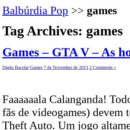
Balbúrdia Pop
>>
games
Tag Archives:
games
Games – GTA V – As ho
Digão Bacelar
Games
7 de November de 2013
2 Comments »
Faaaaaala Calanganda! Todo
fãs de videogames) devem t
Theft Auto. Um jogo altam