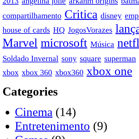
2013
angelina jolie
arkahm origins
batm
Critica
compartilhamento
disney
emp
lanç
house of cards
HQ
JogosVorazes
Marvel
microsoft
netf
Música
Soldado Invernal
sony
square
superman
xbox one
xbox
xbox 360
xbox360
Categories
Cinema
(14)
Entretenimento
(9)