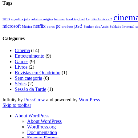
Tags
cinem
2013
angelina jolie
arkahm origins
batman
breaking bad
Capitão América 2
ps3
microsoft
netflix
pc
Música
obras
produto
Senhor dos Aneis
Soldado Invernal
s
Categories
Cinema
(14)
Entretenimento
(9)
Games
(9)
Livros
(2)
Revistas em Quadrinho
(1)
Sem categoria
(6)
Séries
(2)
Sessão da Tarde
(1)
Infinity by
PressCrew
and powered by
WordPress
.
Skip to toolbar
About WordPress
About WordPress
WordPress.org
Documentation
Support Forums