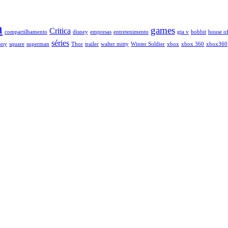
a
games
Critica
compartilhamento
disney
empresas
entretenimento
gta v
hobbit
house of
séries
ony
square
superman
Thor
trailer
walter mitty
Winter Soldier
xbox
xbox 360
xbox360