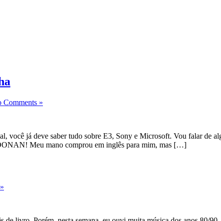
ha
 Comments »
l, você já deve saber tudo sobre E3, Sony e Microsoft. Vou falar de 
OOOONAN! Meu mano comprou em inglês para mim, mas […]
 »
 de livro. Porém, nesta semana, eu ouvi muita música dos anos 80/90.