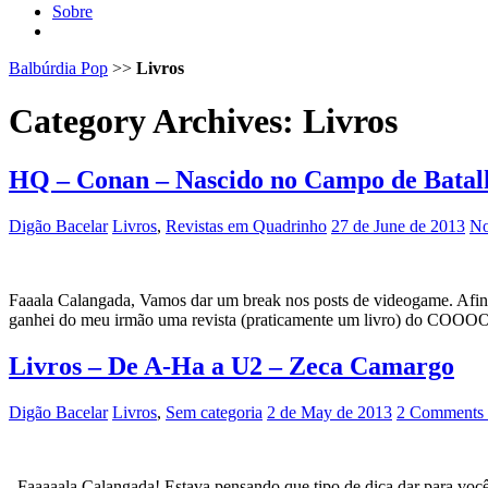
Sobre
Balbúrdia Pop
>>
Livros
Category Archives:
Livros
HQ – Conan – Nascido no Campo de Batal
Digão Bacelar
Livros
,
Revistas em Quadrinho
27 de June de 2013
No
Faaala Calangada, Vamos dar um break nos posts de videogame. Afina
ganhei do meu irmão uma revista (praticamente um livro) do CO
Livros – De A-Ha a U2 – Zeca Camargo
Digão Bacelar
Livros
,
Sem categoria
2 de May de 2013
2 Comments
Faaaaala Calangada! Estava pensando que tipo de dica dar para vocês