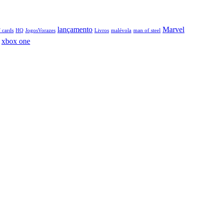
lançamento
Marvel
 cards
HQ
JogosVorazes
Livros
malévola
man of steel
xbox one