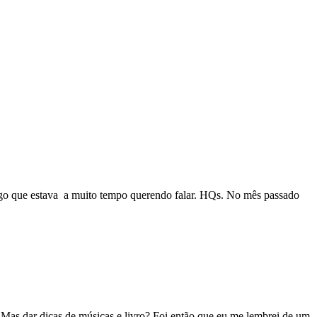
algo que estava a muito tempo querendo falar. HQs. No mês passado
 Mas dar dicas de músicas e livro? Foi então que eu me lembrei de um