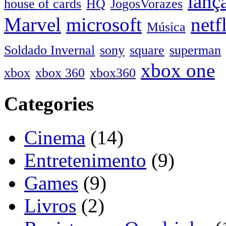
lanç
house of cards
HQ
JogosVorazes
Marvel
microsoft
netf
Música
Soldado Invernal
sony
square
superman
xbox one
xbox
xbox 360
xbox360
Categories
Cinema
(14)
Entretenimento
(9)
Games
(9)
Livros
(2)