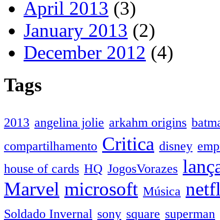
April 2013
(3)
January 2013
(2)
December 2012
(4)
Tags
2013
angelina jolie
arkahm origins
batm
Critica
compartilhamento
disney
emp
lanç
house of cards
HQ
JogosVorazes
Marvel
microsoft
netf
Música
Soldado Invernal
sony
square
superman