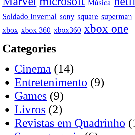
Marvel
microsoft
netf
Música
Soldado Invernal
sony
square
superman
xbox one
xbox
xbox 360
xbox360
Categories
Cinema
(14)
Entretenimento
(9)
Games
(9)
Livros
(2)
Revistas em Quadrinho
(