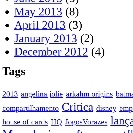
May 2013
(8)
April 2013
(3)
January 2013
(2)
December 2012
(4)
Tags
2013
angelina jolie
arkahm origins
batm
Critica
compartilhamento
disney
emp
lanç
house of cards
HQ
JogosVorazes