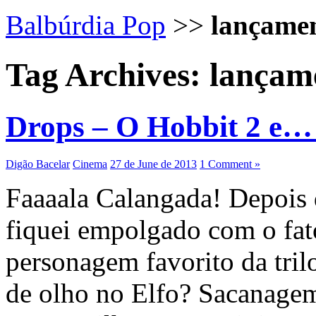
Balbúrdia Pop
>>
lançame
Tag Archives:
lançam
Drops – O Hobbit 2 e… 
Digão Bacelar
Cinema
27 de June de 2013
1 Comment »
Faaaala Calangada! Depois d
fiquei empolgado com o fat
personagem favorito da tril
de olho no Elfo? Sacanagem 