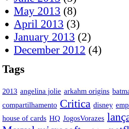
May 2013
(8)
April 2013
(3)
January 2013
(2)
December 2012
(4)
Tags
2013
angelina jolie
arkahm origins
batm
Critica
compartilhamento
disney
emp
lanç
house of cards
HQ
JogosVorazes