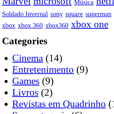
Marvel
microsoft
netf
Música
Soldado Invernal
sony
square
superman
xbox one
xbox
xbox 360
xbox360
Categories
Cinema
(14)
Entretenimento
(9)
Games
(9)
Livros
(2)
Revistas em Quadrinho
(