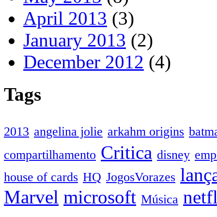
April 2013
(3)
January 2013
(2)
December 2012
(4)
Tags
2013
angelina jolie
arkahm origins
batm
Critica
compartilhamento
disney
emp
lanç
house of cards
HQ
JogosVorazes
Marvel
microsoft
netf
Música