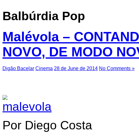
Balbúrdia Pop
Malévola – CONTAN
NOVO, DE MODO NO
Digão Bacelar
Cinema
28 de June de 2014
No Comments »
Por Diego Costa