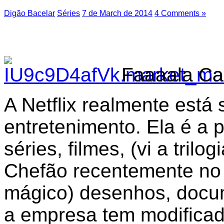
Digão Bacelar
Séries
7 de March de 2014
4 Comments »
Faaaala Ca
A Netflix realmente está
entretenimento. Ela é a 
séries, filmes, (vi a tri
Chefão recentemente no 
mágico) desenhos, docum
a empresa tem modifica