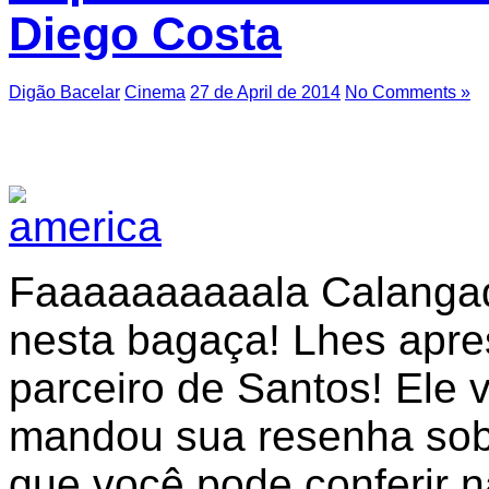
Diego Costa
Digão Bacelar
Cinema
27 de April de 2014
No Comments »
Faaaaaaaaaala Calangad
nesta bagaça! Lhes apre
parceiro de Santos! Ele 
mandou sua resenha sobr
que você pode conferir n