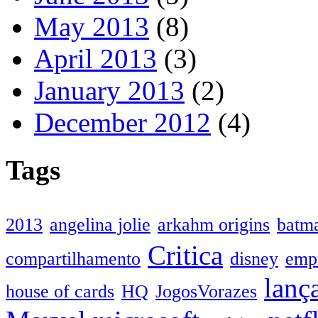
May 2013
(8)
April 2013
(3)
January 2013
(2)
December 2012
(4)
Tags
2013
angelina jolie
arkahm origins
batm
Critica
compartilhamento
disney
emp
lanç
house of cards
HQ
JogosVorazes