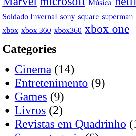
Marvel
microsoft
netf
Música
Soldado Invernal
sony
square
superman
xbox one
xbox
xbox 360
xbox360
Categories
Cinema
(14)
Entretenimento
(9)
Games
(9)
Livros
(2)
Revistas em Quadrinho
(