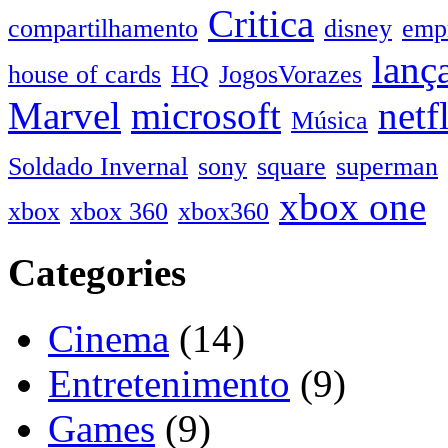
Critica
compartilhamento
disney
emp
lanç
house of cards
HQ
JogosVorazes
Marvel
microsoft
netf
Música
Soldado Invernal
sony
square
superman
xbox one
xbox
xbox 360
xbox360
Categories
Cinema
(14)
Entretenimento
(9)
Games
(9)