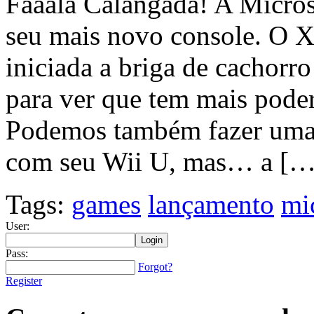
Faaala Calangada! A Microso
seu mais novo console. O 
iniciada a briga de cachorr
para ver que tem mais pode
Podemos também fazer uma 
com seu Wii U, mas… a […
Tags:
games
lançamento
mi
User:
Pass:
Forgot?
Register