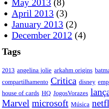
May 2013
(8)
April 2013
(3)
January 2013
(2)
December 2012
(4)
Tags
2013
angelina jolie
arkahm origins
batm
Critica
compartilhamento
disney
emp
lanç
house of cards
HQ
JogosVorazes
Marvel
microsoft
netf
Música