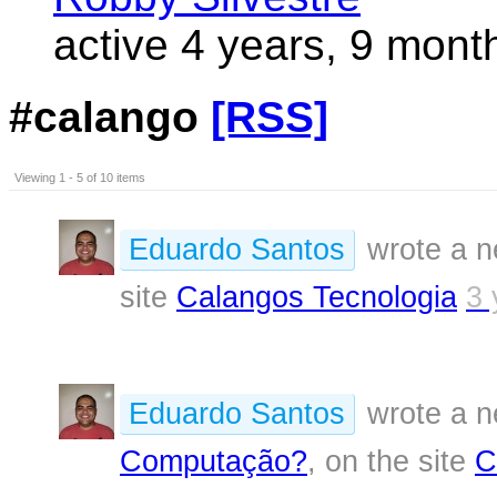
active 4 years, 9 mont
#calango
[RSS]
Viewing 1 - 5 of 10 items
Eduardo Santos
wrote a n
site
Calangos Tecnologia
3 
Eduardo Santos
wrote a n
Computação?
, on the site
C