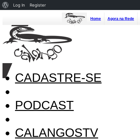
About
Log In
Register
WordPress
Home
Agora na Rede
CADASTRE-SE
PODCAST
CALANGOSTV