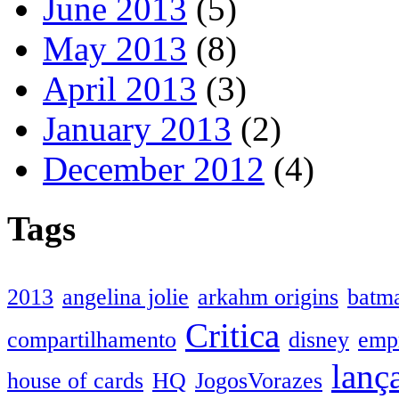
June 2013
(5)
May 2013
(8)
April 2013
(3)
January 2013
(2)
December 2012
(4)
Tags
2013
angelina jolie
arkahm origins
batm
Critica
compartilhamento
disney
emp
lanç
house of cards
HQ
JogosVorazes