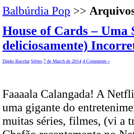
Balbúrdia Pop
>>
Arquivo
House of Cards – Uma S
deliciosamente) Incorre
Digão Bacelar
Séries
7 de March de 2014
4 Comments »
Faaaala Calangada! A Netfli
uma gigante do entretenimen
muitas séries, filmes, (vi a