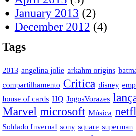
January 2013
(2)
December 2012
(4)
Tags
2013
angelina jolie
arkahm origins
batm
Critica
compartilhamento
disney
emp
lanç
house of cards
HQ
JogosVorazes
Marvel
microsoft
netf
Música
Soldado Invernal
sony
square
superman