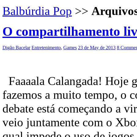
Balbúrdia Pop
>>
Arquivo
O compartilhamento liv
Digão Bacelar
Entretenimento
,
Games
23 de May de 2013
8 Commen
Faaaala Calangada! Hoje go
fazemos a muito tempo, o c
debate está começando a vir
veio juntamente com o Xbo
qual impede o uso de jogos