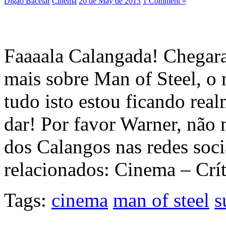
Digão Bacelar
Cinema
20 de May de 2013
1 Comment »
Faaaala Calangada! Chegar
mais sobre Man of Steel, 
tudo isto estou ficando rea
dar! Por favor Warner, não
dos Calangos nas redes soc
relacionados: Cinema – Crí
Tags:
cinema
man of steel
s